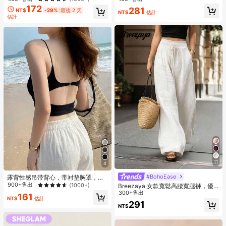
172
281
NT$
-29%
最後 2 天
NT$
估計
估計
11
4
#BohoEase
露背性感吊带背心，带衬垫胸罩，无
袖设计，夏季休闲黑色款
900+售出
(1000+)
Breezaya 女款寬鬆高腰寬腿褲，優
雅白色時尚夏季度假假日，純色百搭
300+售出
161
NT$
估計
休閒日常穿著沙灘長褲
291
NT$