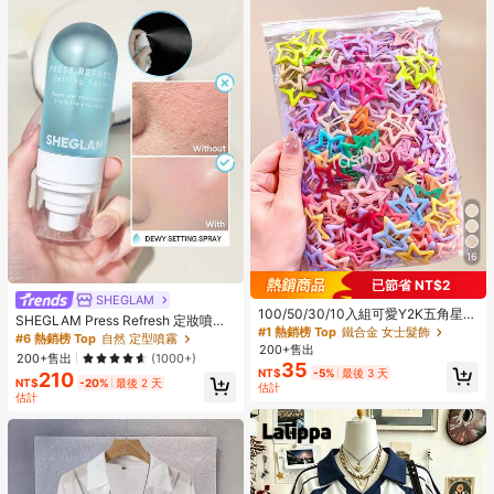
16
已節省 NT$2
SHEGLAM
100/50/30/10入組可愛Y2K五角星B
SHEGLAM Press Refresh 定妝噴霧
B髮夾，彩色髮夾，基礎髮飾，適合
#1 熱銷榜 Top
鐵合金 女士髮飾
品牌美妝化妝品 適合女士與女孩
#6 熱銷榜 Top
自然 定型噴霧
女孩，日常上學、派對、運動、美學
200+售出
200+售出
(1000+)
風格
35
NT$
-5%
最後 3 天
210
NT$
-20%
最後 2 天
估計
估計