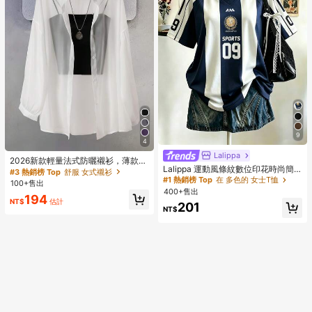
9
4
Lalippa
2026新款輕量法式防曬襯衫，薄款上
Lalippa 運動風條紋數位印花時尚簡
衣外套，長袖夏季上衣白色
#3 熱銷榜 Top
舒服 女式襯衫
約女款翻領V領落肩短袖T恤，送友禮
#1 熱銷榜 Top
在 多色的 女士T恤
100+售出
物
400+售出
194
NT$
估計
201
NT$