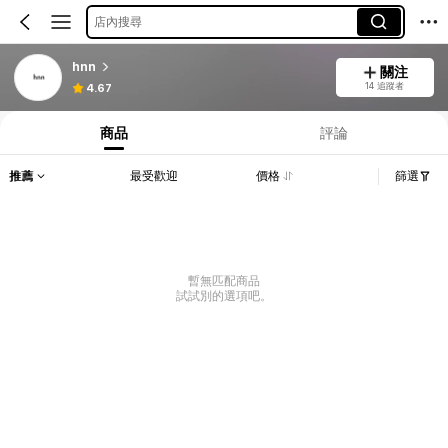
店內搜尋
hnn
關注
14 追蹤者
4.67
商品
評論
推薦
最受歡迎
價格
篩選
暫無匹配商品
試試別的選項吧。