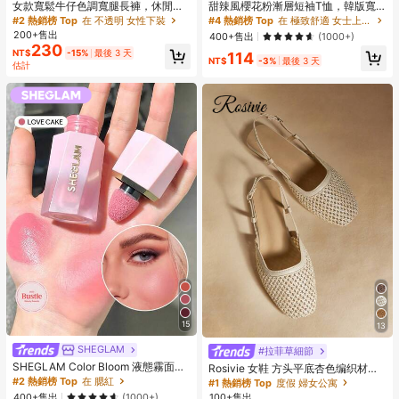
女款寬鬆牛仔色調寬腿長褲，休閒抽
甜辣風櫻花粉漸層短袖T恤，韓版寬
繩口袋長褲，打造舒適日常造型
鬆字母印花上衣，Ins美學休閒夏季Y2
#2 熱銷榜 Top
在 不透明 女性下裝
#4 熱銷榜 Top
在 極致舒適 女士上衣、襯衫和T恤
K風格
200+售出
400+售出
(1000+)
230
NT$
-15%
最後 3 天
114
NT$
-3%
最後 3 天
估計
15
13
SHEGLAM
#拉菲草細節
SHEGLAM Color Bloom 液態霧面腮
Rosivie 女鞋 方头平底杏色编织材质
紅-Love Cake 品牌美妝化妝品 適合
露跟女鞋 平底鞋 假日风复古波西米亚
#2 熱銷榜 Top
在 腮紅
#1 熱銷榜 Top
度假 婦女公寓
女士與女孩
风 舒适平底女鞋
100+售出
400+售出
(1000+)