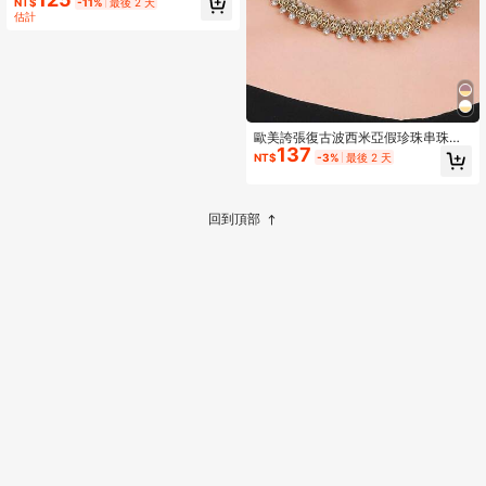
NT$
-11%
最後 2 天
尚女士配饰
估計
歐美誇張復古波西米亞假珍珠串珠項
137
鍊套裝,包括耳環和鎖骨項鍊,帶有鑽石
NT$
-3%
最後 2 天
細節和流蘇
回到頂部