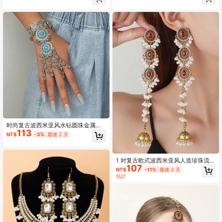
鍊3件套裝
时尚复古波西米亚风水钻圆珠金属复
113
古银色花卉图案多层流苏戒指链指节
NT$
-3%
最後 2 天
戒指女式手链
1 对复古欧式波西米亚风人造珍珠流
107
苏铃铛耳环，空心钻石镶嵌 3 层圆形
NT$
-11%
最後 2 天
人造珍珠吊坠耳环，精致时尚珠宝
估計