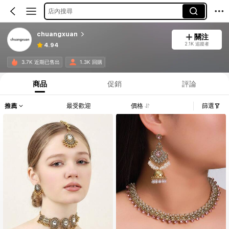
店內搜尋
chuangxuan
關注
2.1K 追蹤者
4.94
3.7K 近期已售出
1.3K 回購
商品
促銷
評論
推薦
最受歡迎
價格
篩選