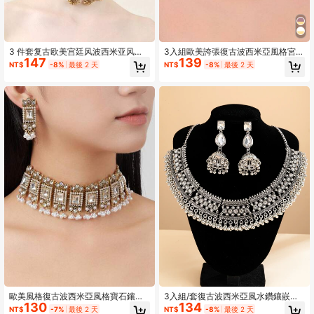
3 件套复古欧美宫廷风波西米亚风时
3入組歐美誇張復古波西米亞風格宮廷
147
139
尚首饰套装，包括水钻花朵锁骨项
異國風假珍珠串珠珠寶套裝,包含耳
NT$
-8%
最後 2 天
NT$
-8%
最後 2 天
链、泪珠串珠流苏耳环和夸张头链，
環、鎖骨項鍊和流蘇鈴形吊墜
非常适合派对和宴会情人节、妈妈、
母亲、母亲节、礼物
歐美風格復古波西米亞風格寶石鑲嵌
3入組/套復古波西米亞風水鑽鑲嵌時
130
134
假珍珠方形吊墜流蘇耳環鎖扣項圈項
尚首飾套裝:項鍊和耳飾
NT$
-7%
最後 2 天
NT$
-8%
最後 2 天