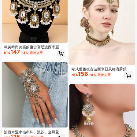
歐美時尚誇張的復古宮廷波西米亞風
147
格方形鑲嵌鑽石串珠耳環,全鑲嵌鑽石
NT$
-3%
最後 2 天
貼頸項鍊和手鐲套裝
歐式優雅復古波西米亞風格流蘇鎖骨
156
項鍊，鑲嵌鑽石和水滴形珠子，閃亮
NT$
-8%
最後 2 天
的耳環和誇張的發帶，3入組，適用於
派對和宴會
波西米亚水钻串珠、流苏、金属花卉
125
图案可叠戴指环和手链套装，复古时